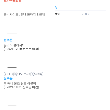
크라우드펀딩
%
₩0
/ ₩0
좀비사이드 : SF & 판타지 & 현대
마감
선주문
몬스터 클래시!!!
(~2021-12-10 선주문 마감)
마감
#긱41위
#RPG. 주사위
#고품질
선주문
투 매니 본즈 팅크 아군팩
(~2021-10-21 선주문 마감)
마감