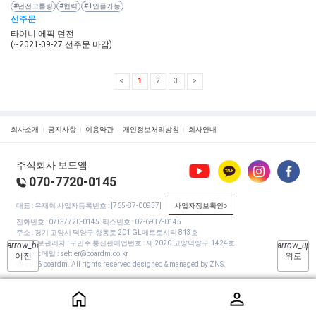
#던전크롤링
#협력
#1인플가능
선주문
타이니 에픽 던전
(~2021-09-27 선주문 마감)
1
2
3
회사소개
공지사항
이용약관
개인정보처리방침
회사안내
주식회사 보드엠
070-7720-0145
대표 : 유재혁
사업자등록번호 : [765-87-00957]
사업자정보확인
전화번호 :
070-7720-0145
팩스번호 : 02-6937-0145
주소 : 경기 고양시 덕양구 향동로 201 GL메트로시티 813호
개인정보관리자 : 구민주
통신판매업번호 : 제 2020-고양덕양구-1424호
arrow_back
arrow_up
Contact 메일 :
settler@boardm.co.kr
이전
위로
ⓒ 2026 boardm. All rights reserved designed & managed by ZNS.