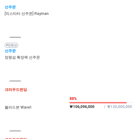
마감
선주문
[킥스타터 선주문] Rayman
마감
#정령섬
선주문
정령섬 확장팩 선주문
마감
크라우드펀딩
88%
₩106,096,000
/ ₩120,000,000
블러드본 Wave1
마감