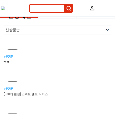
전체
펀딩
선주문
펀딩메인
.
마감
선주문
test
마감
선주문
[300개 한정] 스위트 랜드 디럭스